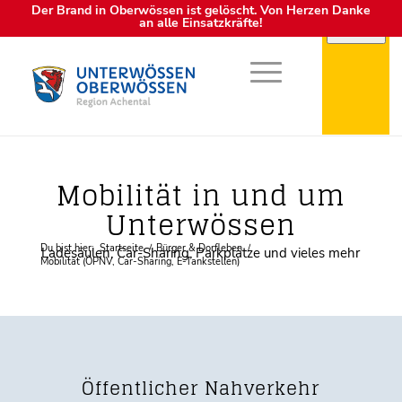
Der Brand in Oberwössen ist gelöscht. Von Herzen Danke
an alle Einsatzkräfte!
Mobilität in und um
Unterwössen
Du bist hier:
Startseite
/
Bürger & Dorfleben
/
Ladesäulen, Car-Sharing, Parkplätze und vieles mehr
Mobilität (ÖPNV, Car-Sharing, E-Tankstellen)
Öffentlicher Nahverkehr