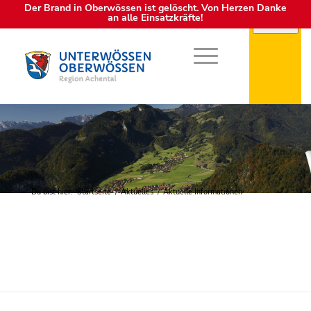
Der Brand in Oberwössen ist gelöscht. Von Herzen Danke
an alle Einsatzkräfte!
Du bist hier:
Startseite
/
Aktuelles
/
Aktuelle Informationen