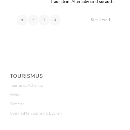
Traunstein. Alternativ sind sie auch…
Seite 1 von 4
1
2
3
4
TOURISMUS
Tourismus Achental
Winter
Sommer
Übernachten Suchen & Buchen