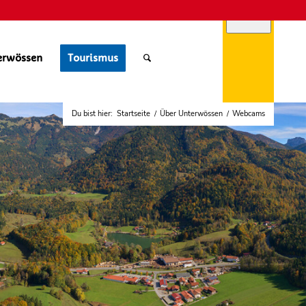
erwössen
Tourismus
Du bist hier:
Startseite
/
Über Unterwössen
/
Webcams