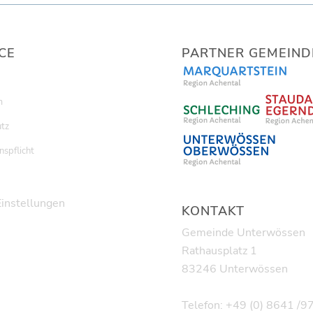
CE
PARTNER GEMEIND
m
tz
nspflicht
Einstellungen
KONTAKT
Gemeinde Unterwössen
Rathausplatz 1
83246 Unterwössen
Telefon: +49 (0) 8641 /