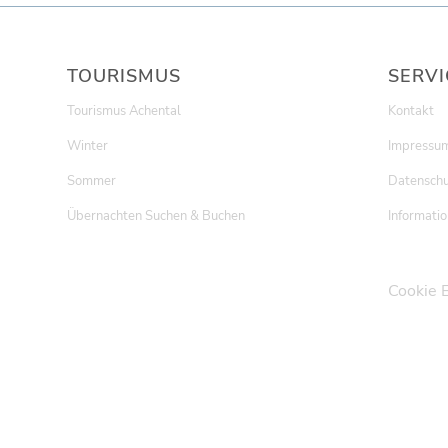
TOURISMUS
SERVI
Tourismus Achental
Kontakt
Winter
Impressu
Sommer
Datenschu
Übernachten Suchen & Buchen
Informatio
Cookie 