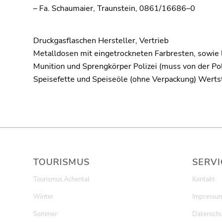
–
Fa. Schaumaier, Traunstein, 0861/16686
–
0
Druckgasflaschen
Hersteller, Vertrieb
Metalldosen mit eingetrockneten
Farbresten, sowie
Munition und Sprengkörper
Polizei (muss von der Po
Speisefette und Speiseöle
(ohne Verpackung)
Wertst
TOURISMUS
SERVI
Tourismus Achental
Kontakt
Winter
Impressu
Sommer
Datenschu