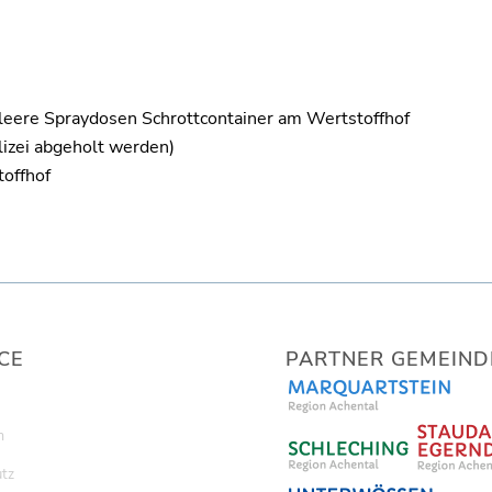
 leere Spraydosen
Schrottcontainer am Wertstoffhof
lizei abgeholt werden)
offhof
CE
PARTNER GEMEIND
m
tz