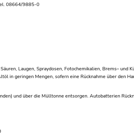
Tel. 08664/9885-0
 Säuren,
Laugen, Spraydosen,
Fotochemikalien, Brems
–
und Kü
ltöl in geringen Mengen, sofern eine Rücknahme über den Han
binden) und
über die Mülltonne entsorgen
.
Autobatterien
Rückn
0