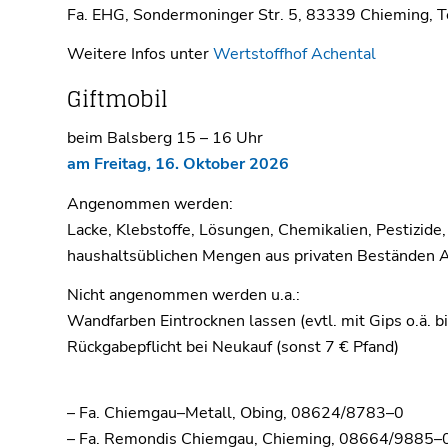
Fa. EHG, Sondermoninger Str. 5, 83339 Chieming, 
Weitere Infos unter
Wertstoffhof Achental
Giftmobil
beim Balsberg
15
–
16 Uhr
am Freitag, 16
. Oktober 2026
Angenommen werden:
Lacke, Klebstoffe, Lösungen, Chemikalien, Pestizide,
haushaltsüblichen Mengen aus privaten Beständen
A
Nicht angenommen
werden
u.a.:
Wandfarben
Eintrocknen lassen (evtl. mit Gips o.ä. 
Rückgabepflicht bei Neukauf (sonst 7 € Pfand)
–
Fa. Chiemgau
–
Metall, Obing, 08624/8783
–
0
–
Fa.
Remondis Chiemgau, Chieming, 08664/9885
–