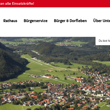
n alle Einsatzkräfte!
Rathaus
Bürgerservice
Bürger & Dorfleben
Über Unt
Du bist h