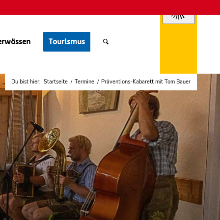
erwössen
Tourismus
Du bist hier:
Startseite
/
Termine
/
Präventions-Kabarett mit Tom Bauer