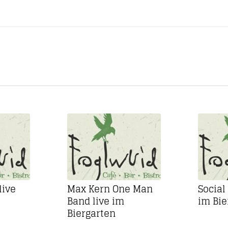
live
Max Kern One Man
Social
Band live im
im Bie
Biergarten