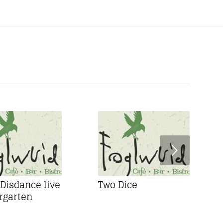
Weiter
 Disdance live
Two Dice
rgarten