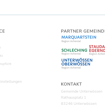
CE
PARTNER GEMEIND
m
tz
nspflicht
Einstellungen
KONTAKT
Gemeinde Unterwössen
Rathausplatz 1
83246 Unterwössen