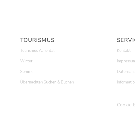
TOURISMUS
SERVI
Tourismus Achental
Kontakt
Winter
Impressu
Sommer
Datenschu
Übernachten Suchen & Buchen
Informatio
Cookie 