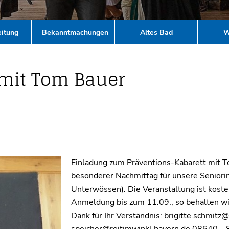
itung
Bekanntmachungen
Altes Bad
W
 mit Tom Bauer
Einladung zum Präventions-Kabarett mit To
besonderer Nachmittag für unsere Seniori
Unterwössen). Die Veranstaltung ist koste
Anmeldung bis zum 11.09., so behalten wi
Dank für Ihr Verständnis: brigitte.schmi
speicher@reitimwinkl.bayern.de 08640 –