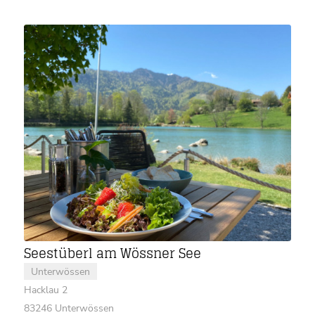
Seestüberl am Wössner See
Unterwössen
Hacklau 2
83246 Unterwössen