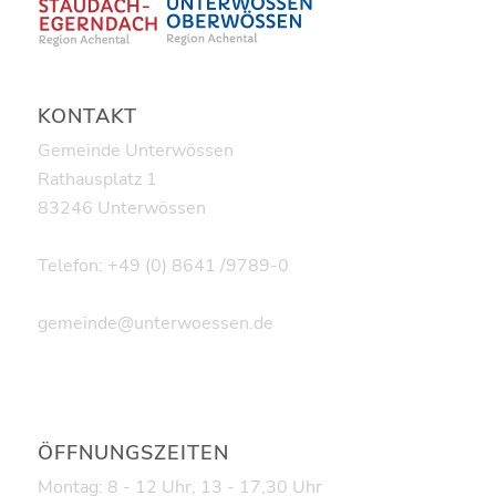
KONTAKT
Gemeinde Unterwössen
Rathausplatz 1
83246 Unterwössen
Telefon: +49 (0) 8641 /9789-0
gemeinde@unterwoessen.de
ÖFFNUNGSZEITEN
Montag: 8 - 12 Uhr, 13 - 17,30 Uhr