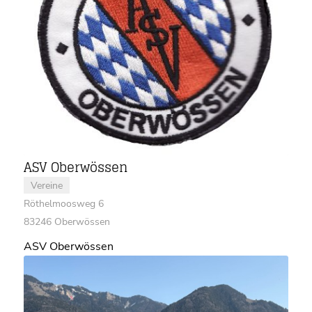
ASV Oberwössen
Vereine
Röthelmoosweg 6
83246 Oberwössen
ASV Oberwössen