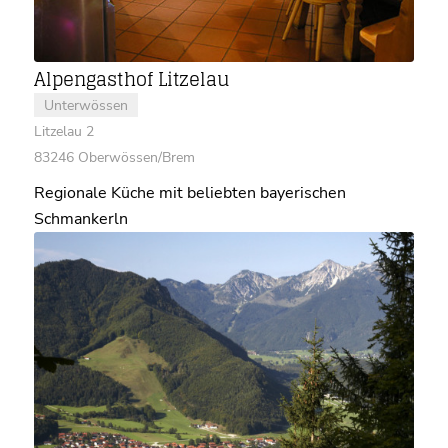
Alpengasthof Litzelau
Unterwössen
Litzelau 2
83246 Oberwössen/Brem
Regionale Küche mit beliebten bayerischen
Schmankerln