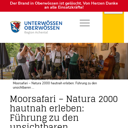
Der Brand in Oberwössen ist gelöscht. Von Herzen Danke
an alle Einsatzkräfte!
Du bist hier:
Startseite
/
Termine
/
Moorsafari – Natura 2000 hautnah erleben: Führung zu den
unsichtbaren ...
Moorsafari – Natura 2000
hautnah erleben:
Führung zu den
unsichtbaren