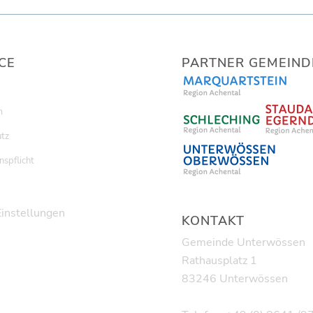
CE
PARTNER GEMEIND
m
tz
nspflicht
Einstellungen
KONTAKT
Gemeinde Unterwössen
Rathausplatz 1
83246 Unterwössen