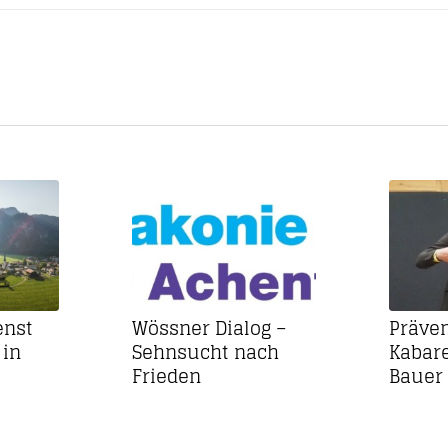
enst
Wössner Dialog –
Präven
 in
Sehnsucht nach
Kabare
Frieden
Bauer