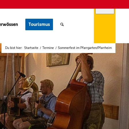
erwössen
Tourismus
Du bist hier:
Startseite
/
Termine
/
Sommerfest im Pfarrgarten/Pfarrheim