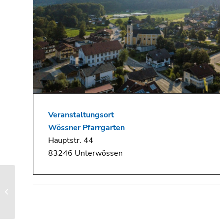
Veranstaltungsort
Wössner Pfarrgarten
Hauptstr. 44
83246 Unterwössen
Luftgewehrschießen für
Gäste in Oberwössen