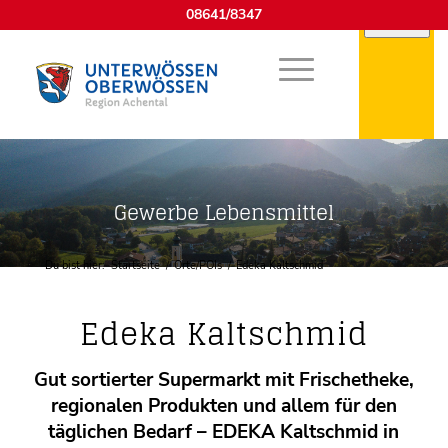
08641/8347
Gewerbe Lebensmittel
Du bist hier:
Startseite
/
Orte/POIs
/
Edeka Kaltschmid
Edeka Kaltschmid
Gut sortierter Supermarkt mit Frischetheke,
regionalen Produkten und allem für den
täglichen Bedarf – EDEKA Kaltschmid in