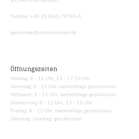
83246 Unterwössen
Telefon: +49 (0) 8641 /9789-0
gemeinde@unterwoessen.de
Öffnungszeiten
Montag: 8 - 12 Uhr, 13 - 17,30 Uhr
Dienstag: 8 - 12 Uhr, nachmittags geschlossen
Mittwoch: 8 - 12 Uhr, nachmittags geschlossen
Donnerstag: 8 - 12 Uhr, 13 - 15 Uhr
Freitag: 8 - 12 Uhr, nachmittags geschlossen
Samstag, Sonntag: geschlossen