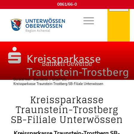
0861/66-0
Banken Gewerbe
Du bist hier:
Startseite
/
Orte/POIs
/
Kreissparkasse Traunstein-Trostberg SB-Filiale Unterwössen
Kreissparkasse
Traunstein-Trostberg
SB-Filiale Unterwössen
Kreissparkasse Traunstein-Trostberg SB-