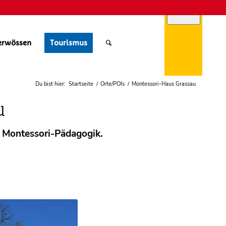
erwössen
Tourismus
ebcams
Du bist hier:
Startseite
/
Orte/POIs
/
Montessori-Haus Grassau
u
er Montessori-Pädagogik.