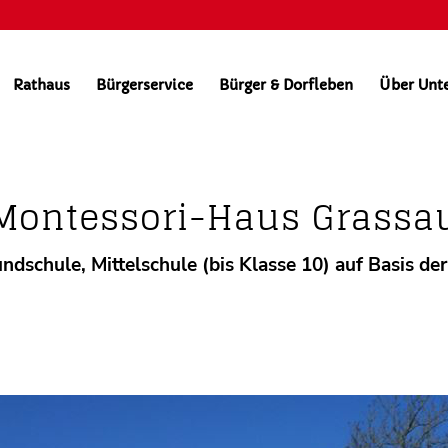
Rathaus
Bürgerservice
Bürger & Dorfleben
Über Unt
Kindergarten Schulen
itung
Bekanntmachungen
Altes Bad
W
Montessori-Haus Grassa
ndschule, Mittelschule (bis Klasse 10) auf Basis d