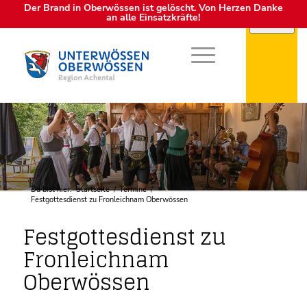
Der Brand in Oberwössen ist gelöscht. Von Herzen Danke
an alle Einsatzkräfte!
Du bist hier:
Startseite
/
Termine
/
Festgottesdienst zu Fronleichnam Oberwössen
Festgottesdienst zu
Fronleichnam
Oberwössen