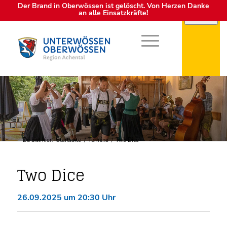
Der Brand in Oberwössen ist gelöscht. Von Herzen Danke
an alle Einsatzkräfte!
Du bist hier:
Startseite
/
Termine
/
Two Dice
Two Dice
26.09.2025 um 20:30 Uhr