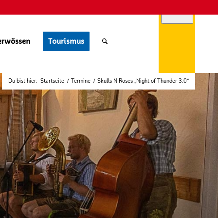
erwössen
Tourismus
Du bist hier:
Startseite
/
Termine
/
Skulls N Roses „Night of Thunder 3.0“