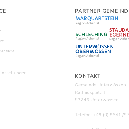
CE
PARTNER GEMEIND
m
tz
nspflicht
Einstellungen
KONTAKT
Gemeinde Unterwössen
Rathausplatz 1
83246 Unterwössen
Telefon: +49 (0) 8641 /