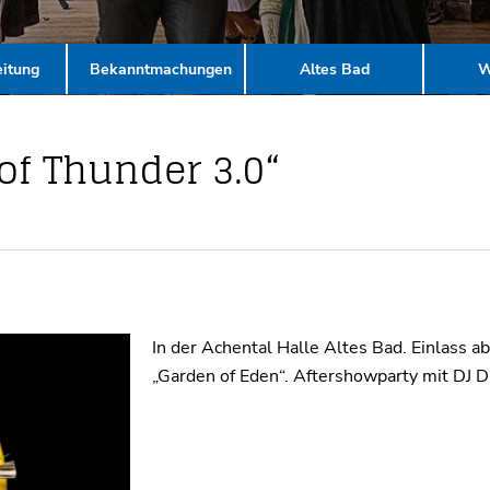
itung
Bekanntmachungen
Altes Bad
W
of Thunder 3.0“
In der Achental Halle Altes Bad. Einlass 
„Garden of Eden“. Aftershowparty mit DJ D