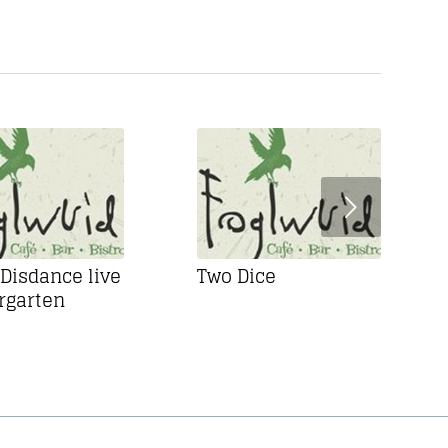
Weiter
 Disdance live
Two Dice
rgarten