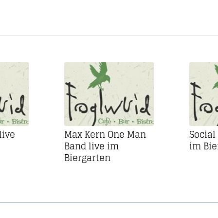
live
Max Kern One Man
Social
Band live im
im Bie
Biergarten