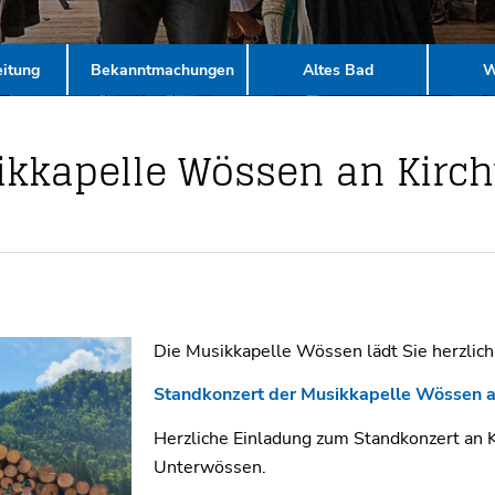
itung
Bekanntmachungen
Altes Bad
W
ikkapelle Wössen an Kirc
Die Musikkapelle Wössen lädt Sie herzlich
Standkonzert der Musikkapelle Wössen a
Herzliche Einladung zum Standkonzert an K
Unterwössen.