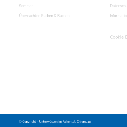
Sommer
Datenschu
Übernachten Suchen & Buchen
Informatio
Cookie 
© Copyright -
Unterwössen im Achental, Chiemgau