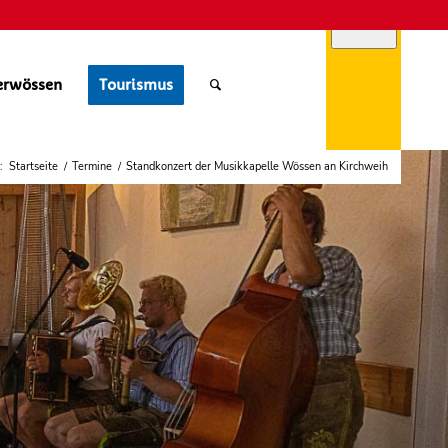
erwössen
Tourismus
:
Startseite
/
Termine
/
Standkonzert der Musikkapelle Wössen an Kirchweih