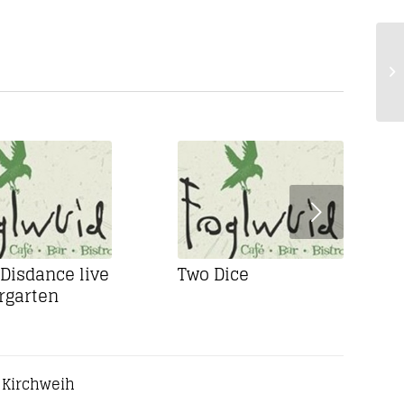
Weiter
 Disdance live
Two Dice
rgarten
 Kirchweih