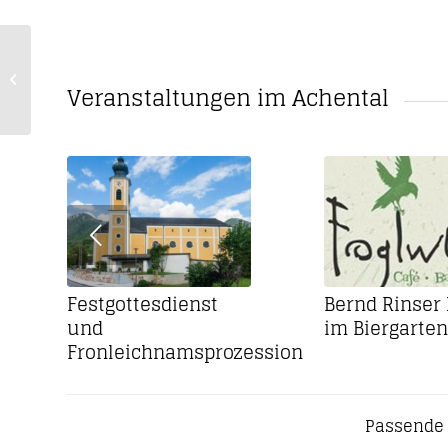
Standkonzert der
Musikkapelle Wössen
Veranstaltungen im Achental
am Wössner See
Festgottesdienst
Bernd Rinser 
und
im Biergarten
Fronleichnamsprozession
Passende 