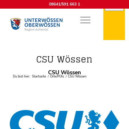
08641/591 663 1
Vereine
CSU Wössen
CSU Wössen
Du bist hier:
Startseite
/
Orte/POIs
/
CSU Wössen