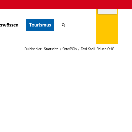
erwössen
Tourismus
ebcams
Du bist hier:
Startseite
/
Orte/POIs
/
Taxi Knoll-Reisen OHG