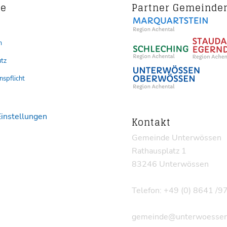
ce
Partner Gemeinde
m
tz
nspflicht
Einstellungen
Kontakt
Gemeinde Unterwössen
Rathausplatz 1
83246 Unterwössen
Telefon: +49 (0) 8641 /
gemeinde@unterwoessen