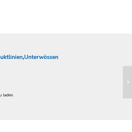
uktlinien
,
Unterwössen
Ve
u laden.