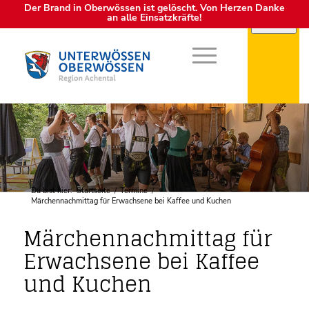
Der Brand in Oberwössen ist gelöscht. Von Herzen Danke
an alle Einsatzkräfte!
Du bist hier:
Startseite
/
Termine
/
Märchennachmittag für Erwachsene bei Kaffee und Kuchen
Märchennachmittag für
Erwachsene bei Kaffee
und Kuchen