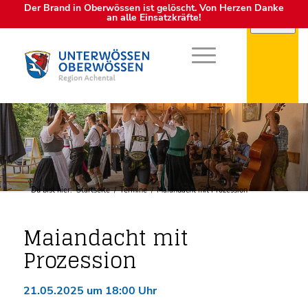
Der Brand in Oberwössen ist gelöscht. Von Herzen Danke
an alle Einsatzkräfte!
Du bist hier:
Startseite
/
Termine
/
Maiandacht mit Prozession
Maiandacht mit
Prozession
21.05.2025 um 18:00 Uhr